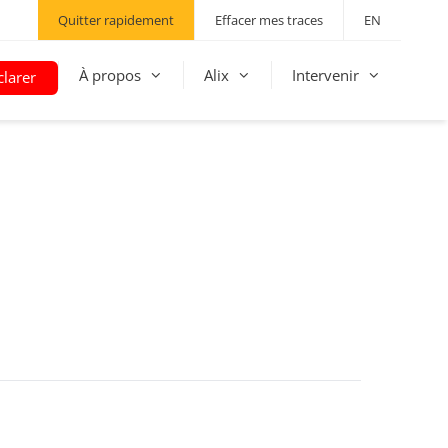
Quitter rapidement
Effacer mes traces
EN
À propos
Alix
Intervenir
larer