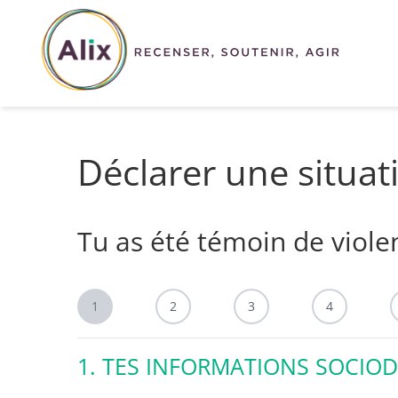
Aller
au
contenu
Déclarer une situat
Tu as été témoin de viole
1
2
3
4
1. TES INFORMATIONS SOCI