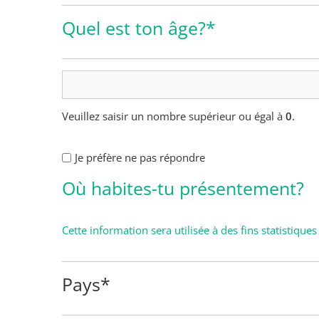
Quel est ton âge?*
1T
–
Âge
Veuillez saisir un nombre supérieur ou égal à
0
.
(Nécessaire)
1T
Je préfère ne pas répondre
–
Où habites-tu présentement?
Âge
Cette information sera utilisée à des fins statistique
Pays*