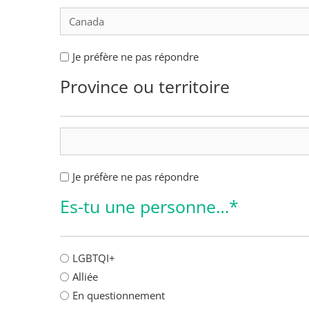
1T
–
Pays
1T
Je préfère ne pas répondre
(Nécessaire)
–
Province ou territoire
Pays
1T
–
Province
1T
Je préfère ne pas répondre
ou
–
territoire
Es-tu une personne…*
Province
ou
territoire
1T
LGBTQI+
–
Alliée
LGBTQI+?
En questionnement
(Nécessaire)