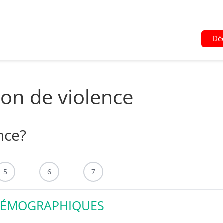
Déc
ion de violence
nce?
5
6
7
ODÉMOGRAPHIQUES