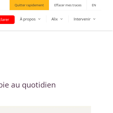
Quitter rapidement
Effacer mes traces
EN
À propos
Alix
Intervenir
larer
bie au quotidien