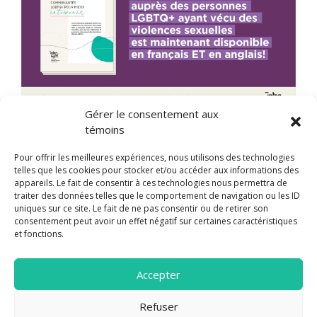
Gérer le consentement aux
témoins
Pour offrir les meilleures expériences, nous utilisons des technologies
COMMUNIQUÉ La trousse d’outils LEXIC2 –
telles que les cookies pour stocker et/ou accéder aux informations des
Laboratoire des expériences et des
appareils. Le fait de consentir à ces technologies nous permettra de
traiter des données telles que le comportement de navigation ou les ID
intersections pour comprendre et contrer
uniques sur ce site. Le fait de ne pas consentir ou de retirer son
les violences sexuelles vécues par les
consentement peut avoir un effet négatif sur certaines caractéristiques
et fonctions.
communautés LGBTQ+ est gratuite. La
trousse d’outils LEXIC2 …
Lire la suite
Accepter
Refuser